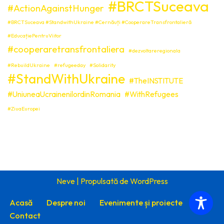
#BRCTSuceava
#ActionAgainstHunger
#BRCTSuceava #StandwithUkraine #Cernăuți #CooperareTransfrontalieră
#EducațiePentruViitor
#cooperaretransfrontaliera
#dezvoltareregionala
#RebuildUkraine
#refugeeday
#Solidarity
#StandWithUkraine
#TheINSTITUTE
#UniuneaUcrainenilordinRomania
#WithRefugees
#ZiuaEuropei
Neve
| Propulsată de
WordPress
Acasă
Despre noi
Evenimente și proiecte
Știri
Contact