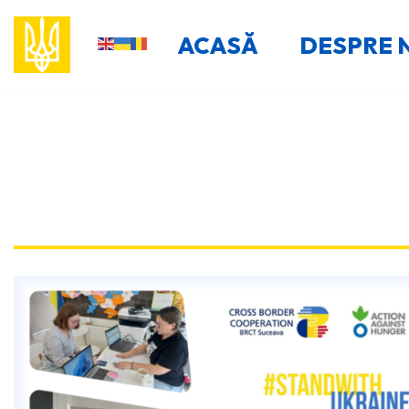
ACASĂ
DESPRE 
Sari
la
conținut