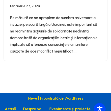
februarie 27, 2024
Pe măsură ce ne apropiem de sumbra aniversare a
invaziei pe scară largă a Ucrainei, este important să
ne reamintim acțiunile de solidaritate neclintită
demonstrată de organizațiile locale și internaționale,
implicate să atenueze consecințele umanitare
cauzate de acest conflict nejustificat.…
Neve
| Propulsată de
WordPress
Acasă
Despre noi
Evenimente și proiecte
Știri