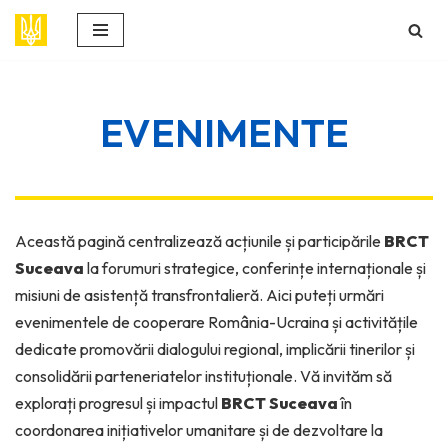
Sari
la
conținut
EVENIMENTE
Această pagină centralizează acțiunile și participările
BRCT
Suceava
la forumuri strategice, conferințe internaționale și
misiuni de asistență transfrontalieră. Aici puteți urmări
evenimentele de cooperare România-Ucraina și activitățile
dedicate promovării dialogului regional, implicării tinerilor și
consolidării parteneriatelor instituționale. Vă invităm să
explorați progresul și impactul
BRCT Suceava
în
coordonarea inițiativelor umanitare și de dezvoltare la